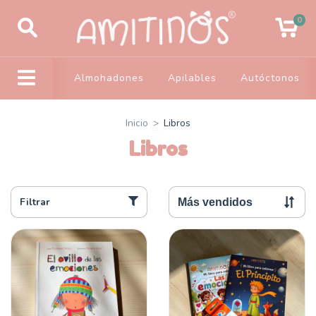
0
Almohadones
Apilables
Autóctonos
Inicio
>
Libros
Libros
Filtrar