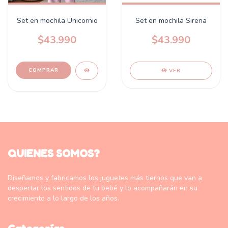
Set en mochila Unicornio
Set en mochila Sirena
$43.990
$43.990
VER
QUIENES SOMOS?
Diseñamos y fabricamos los juguetes más tiernos que van a
despertar los sentidos de tu bebé y lo acompañarán en su
crecimiento a lo largo de los años.