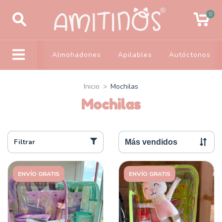
0
Almohadones
Apilables
Autóctonos
Inicio
>
Mochilas
Mochilas
Filtrar
ENVÍO GRATIS
ENVÍO GRATIS