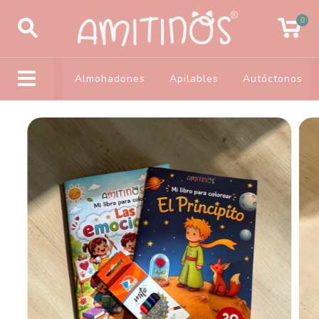
0
Almohadones
Apilables
Autóctonos