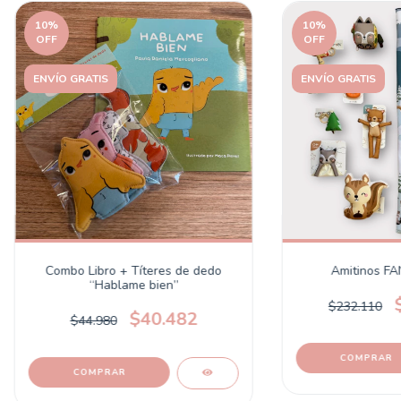
10
%
10
%
OFF
OFF
ENVÍO GRATIS
ENVÍO GRATIS
Combo Libro + Títeres de dedo
Amitinos F
“Hablame bien”
$232.110
$40.482
$44.980