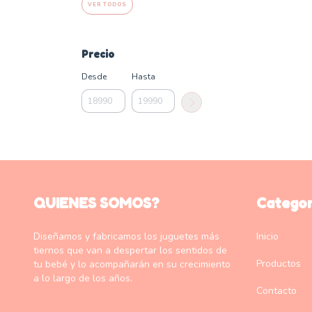
VER TODOS
Precio
Desde
Hasta
QUIENES SOMOS?
Categor
Diseñamos y fabricamos los juguetes más
Inicio
tiernos que van a despertar los sentidos de
Productos
tu bebé y lo acompañarán en su crecimiento
a lo largo de los años.
Contacto