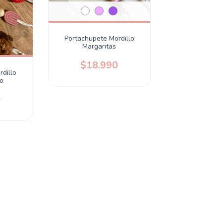
Portachupete Mordillo
Margaritas
$18.990
dillo
do
0