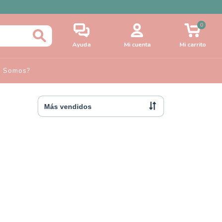
0
Ayuda
Mi cuenta
Mi carrito
s Somos?