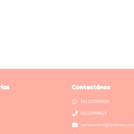
ías
Contactános
541123908625
01123908625
ventasonline@amitinos.com