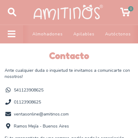
0
Almohadones
Apilables
Autóctonos
Contacto
Ante cualquier duda o inquietud te invitamos a comunicarte con
nosotros!
541123908625
01123908625
ventasonline@amitinos.com
Ramos Mejía - Buenos Aires