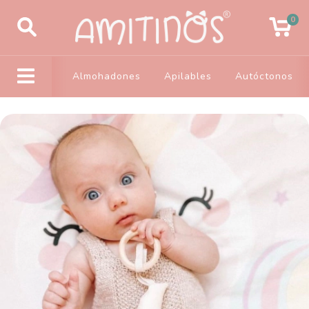
0
Almohadones
Apilables
Autóctonos