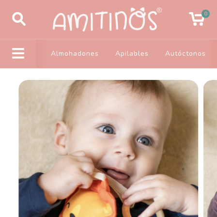
0
Almohadones
Apilables
Autóctonos