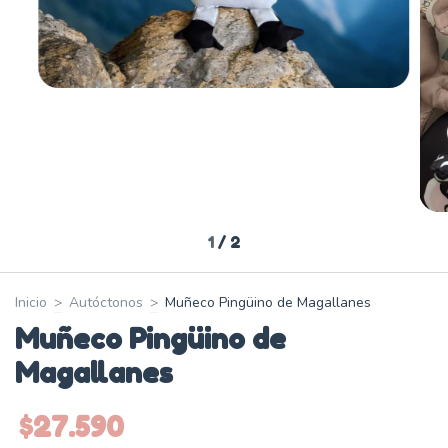
1
/
2
Inicio
>
Autóctonos
>
Muñeco Pingüino de Magallanes
Muñeco Pingüino de
Magallanes
$27.590