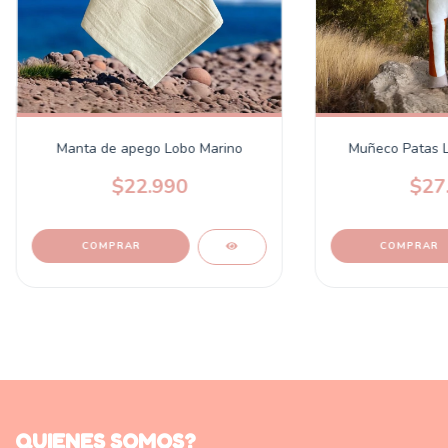
Manta de apego Lobo Marino
Muñeco Patas 
$22.990
$27
COMPRAR
QUIENES SOMOS?