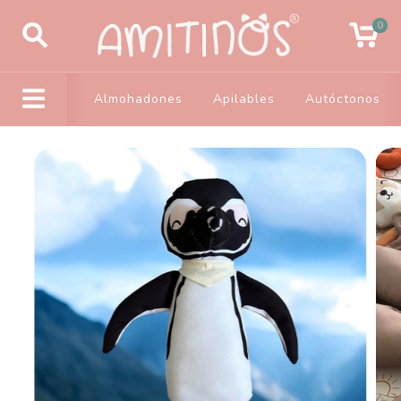
0
Almohadones
Apilables
Autóctonos