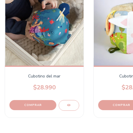
Cubotino del mar
Cuboti
$28.990
$28