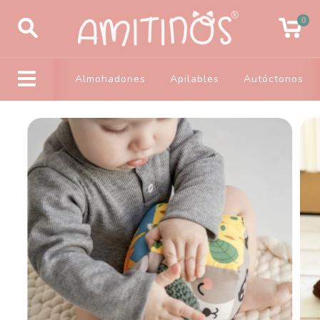
0
Almohadones
Apilables
Autóctonos